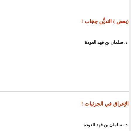
‏(ﺑﻌﺾ ‏) ﺍﻟﺘﺪﻳُّﻦ ﺣِﺠَﺎﺏ !
د. سلمان بن فهد العودة
ﺍﻹﻏﺮﺍﻕ ﻓﻲ ﺍﻟﺠﺰﺋﻴﺎﺕ !
ﺩ . ﺳﻠﻤﺎﻥ ﺑﻦ ﻓﻬﺪ ﺍﻟﻌﻮﺩﺓ