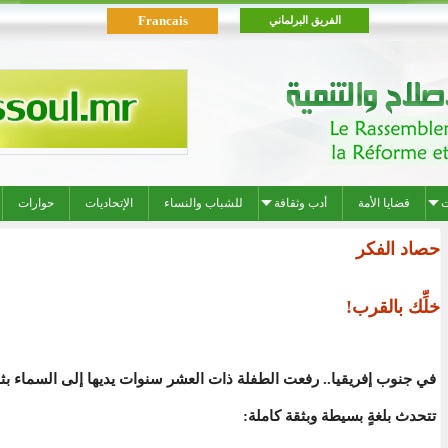
Francais
الفريق البرلماني
ت
قضايا الأمة
أدب وثقافة
للشباب والنساء
الإتحاديات
حوارات
حصاد الفكر
خلِّك بالقرب!
في جنوب إفريقيا.. رفعت الطفلة ذات العشر سنوات يديها إلى السماء بث
تتحدث بلغةٍ بسيطة وبثقة كاملة: