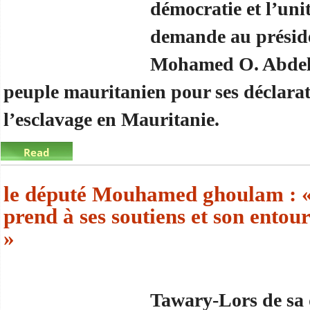
démocratie et l’uni
demande au préside
Mohamed O. Abdel 
peuple mauritanien pour ses déclarat
l’esclavage en Mauritanie.
Read
more
about Le FNDU demande au président de s’excuser
le député Mouhamed ghoulam : « 
prend à ses soutiens et son ento
»
Tawary-Lors de sa 