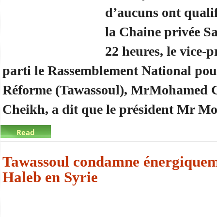
d’aucuns ont qualif
la Chaine privée Sa
22 heures, le vice-
parti le Rassemblement National pou
Réforme (Tawassoul), MrMohamed 
Cheikh, a dit que le président Mr 
Read
more
about le député Mouhamed ghoulam : « Le préside
Tawassoul condamne énergiqueme
Haleb en Syrie