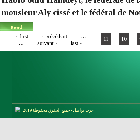
monsieur Aly cissé et le fédéral de N
Read
more
about le président visite la région de guidimagha
« first
‹ précédent
…
Pages
11
10
suivant ›
last »
…
حزب تواصل - جميع الحقوق محفوظة 2019