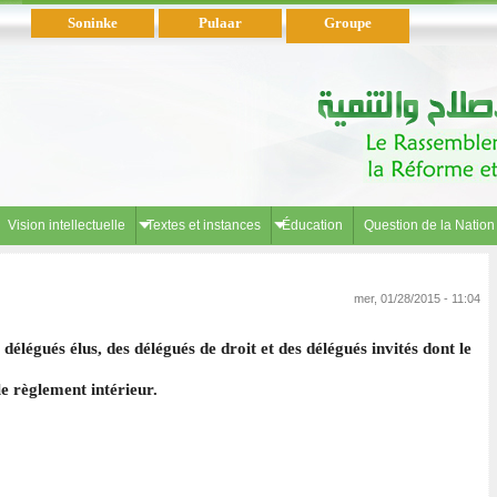
Soninke
Pulaar
Groupe
Parlementaire
Wolof
العربية
Vision intellectuelle
Textes et instances
Éducation
Question de la Nation
mer, 01/28/2015 - 11:04
élégués élus, des délégués de droit et des délégués invités dont le
le règlement intérieur.