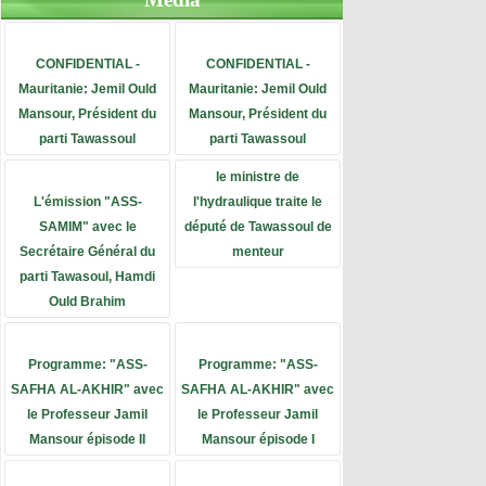
CONFIDENTIAL -
CONFIDENTIAL -
Mauritanie: Jemil Ould
Mauritanie: Jemil Ould
Mansour, Président du
Mansour, Président du
parti Tawassoul
parti Tawassoul
le ministre de
L'émission "ASS-
l'hydraulique traite le
SAMIM" avec le
député de Tawassoul de
Secrétaire Général du
menteur
parti Tawasoul, Hamdi
Ould Brahim
Programme: "ASS-
Programme: "ASS-
SAFHA AL-AKHIR" avec
SAFHA AL-AKHIR" avec
le Professeur Jamil
le Professeur Jamil
Mansour épisode II
Mansour épisode I