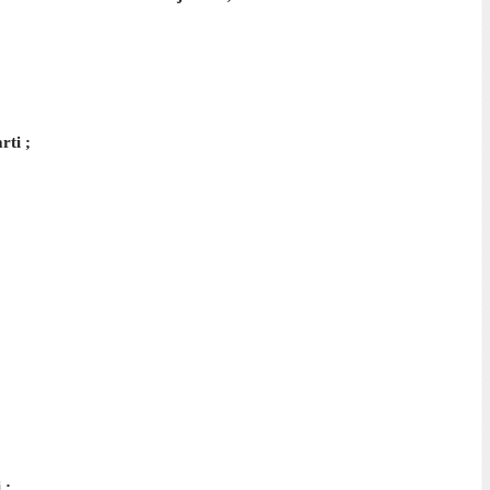
ti ;
 ;