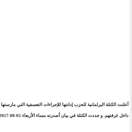
أعلنت الكتلة البرلمانية للحزب إدانتها للإجراءات التعسفية التي مار
داخل غرفتهم. و جددت الكتلة في بيان أصدرته مساء الأربعاء 02-08-2017 رفضها للاستفتاء الذي يتم التحضير له.