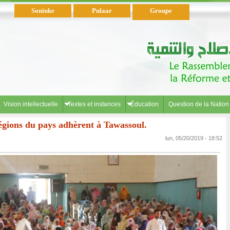
Soninke
Pulaar
Groupe
Parlementaire
Wolof
العربية
Vision intellectuelle
Textes et instances
Éducation
Question de la Nation
égions du pays adhèrent à Tawassoul.
lun, 05/20/2019 - 18:52