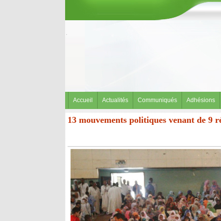
Accueil
Actualités
Communiqués
Adhésions
13 mouvements politiques venant de 9 r