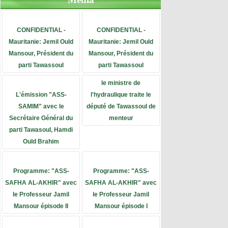
CONFIDENTIAL -
CONFIDENTIAL -
Mauritanie: Jemil Ould
Mauritanie: Jemil Ould
Mansour, Président du
Mansour, Président du
parti Tawassoul
parti Tawassoul
le ministre de
L'émission "ASS-
l'hydraulique traite le
SAMIM" avec le
député de Tawassoul de
Secrétaire Général du
menteur
parti Tawasoul, Hamdi
Ould Brahim
Programme: "ASS-
Programme: "ASS-
SAFHA AL-AKHIR" avec
SAFHA AL-AKHIR" avec
le Professeur Jamil
le Professeur Jamil
Mansour épisode II
Mansour épisode I