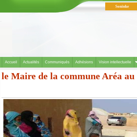
Soninke
العربية
Accueil
Actualités
Communiqués
Adhésions
Vision intellectuelle
le Maire de la commune Aréa au s