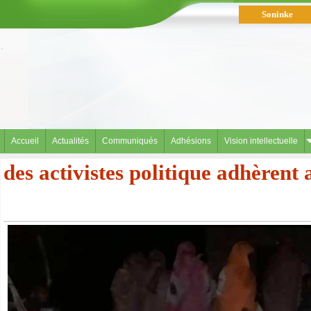
Soninke
العربية
Accueil
Actualités
Communiqués
Adhésions
Vision intellectuelle
des activistes politique adhèrent